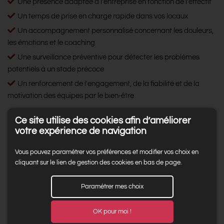
Une présence adaptée à l'entreprise en fonction de l'effectif
Un temps de prise en charge rapide dans vos locaux
Un accompagnement personnalisé concernant les douleurs,
les émotions et le coaching
Une surveillance préventive pour détecter les problèmes
potentiels à un stade précoce
Un renforcement de l'engagement, de la fiabilité et de la
motivation des équipes par le bien-être
Ce site utilise des cookies afin d’améliorer
votre expérience de navigation
Vous pouvez paramétrer vos préférences et modifier vos choix en
cliquant sur le lien de gestion des cookies en bas de page.
Paramétrer mes choix
J’en profite !
OK pour moi !