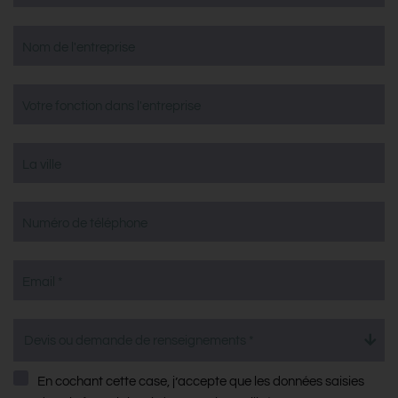
Nom de l'entreprise
Votre fonction dans l'entreprise
La ville
Numéro de téléphone
Email *
Devis ou demande de renseignements *
En cochant cette case, j’accepte que les données saisies