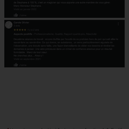
Une stratégie pro-active pour
l’entreprise, dans un
environnement sain et productif
pour le salarié