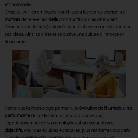
et l'harmonie...
Chaque jour, les employés franchissent les portes souriants et
motivés
de relever les
défis
constructifs qui les attendent.
Chacun se sent (enfin) valorisé, écouté et encouragé à exprimer
ses idées. Ainsi se créer et se cultive une culture d'innovation
florissante.
Parce que la kinésiologie permet une
évolution de l'humain, ultra
performante
dans des temps records, parce que,
l'épanouissement de vos
employés
est
au cœur de vos
objectifs.
Pour des équipes épanouies, plus résiliantes aux défis
et
moins sujettes à l'absentéisme,
vous ferez appel à
la