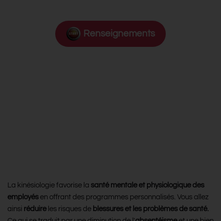
Renseignements
Travailler tout en étant bien dans
sa tête et son corps, oui c’est
possible
Déployez une santé mentale et
physiologique en béton
La kinésiologie favorise la
santé mentale et physiologique des
employés
en offrant des programmes personnalisés. Vous allez
ainsi
réduire
les risques de
blessures et les problèmes de santé.
Ce qui se traduit par une diminution de l'
absentéisme
et une bien