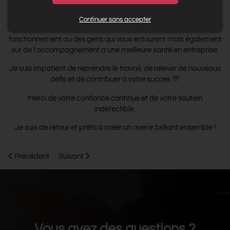
N'hésitez pas à me contacter pour discuter de vos projets, idées
ou besoins. Je suis à votre écoute pour vous offrir des solutions
Continuer sans accepter
sur mesure, sur de l'accompagnement concernant votre
fonctionnement ou des gens qui vous entourent mais également
sur de l'accompagnement a une meilleure santé en entreprise.
Je suis impatient de reprendre le travail, de relever de nouveaux
défis et de contribuer à votre succès 🎊
Merci de votre confiance continue et de votre soutien
indéfectible.
Je suis de retour et prêts à créer un avenir brillant ensemble !
Précédent
Suivant
Vous avez des questions ?